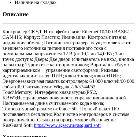
Наличие на складах
Описание
Контроллер СКУД. Интерфейс связи: Ethernet 10/100 BASE-T
CAN-HS; Корпус: Пластик; Индикация: Контроль питания,
индикация обмена; Питание контроллера осуществляется: от
внешнего источника питания постоянного тока с
номинальным напряжением 12 В (от 10,2 до 14,0 В) ; Тип
точек доступа: Дверь; Две двери (считыватель на вход, кнопка
на выход); Турникет с картоприемником; Ворота/шлагбаум с
картоприемником + управление светофорами; Режимы
идентификации: ключ; ПИН; ключ + ключ; ключ +ПИН;
Энергонезависимая память контроллера: 64 000 ключей/60 000
событий; Считыватели: Wiegand-26/37/44/52;
TouchMemory; Интерфейс клавиатуры:(PS\2,
KBW);Настраиваемая полярность управления индикацией
Настраиваемая длина считываемого кода ключа;
Температурный режим: от 0 до +50. Полный пакет ПО
поставляется бесплатно;Количество контроллеров в системе –
неограниченно Ссылка на программное обеспечение
RusGuard Soft:
https://www.rgsec.ru/rusguard-soft
Характеристики