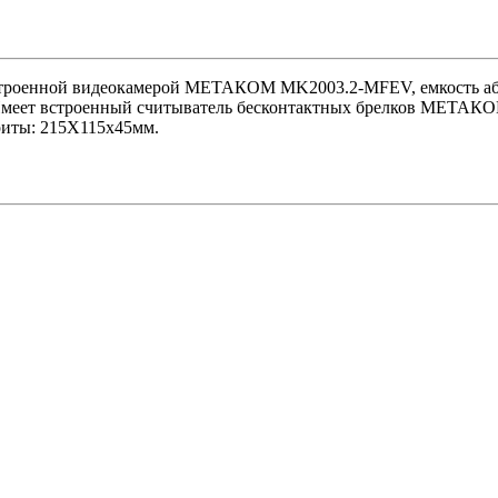
троенной видеокамерой МЕТАКОМ MK2003.2-MFEV, емкость абон
re. Имеет встроенный считыватель бесконтактных брелков МЕТ
риты: 215Х115х45мм.