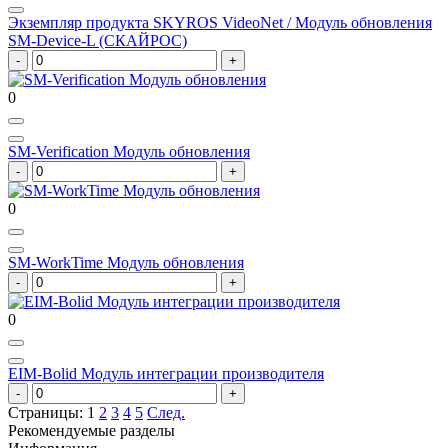
Экземпляр продукта SKYROS VideoNet / Модуль обновления
SM-Device-L (СКАЙРОС)
0
SM-Verification Модуль обновления
0
SM-WorkTime Модуль обновления
0
EIM-Bolid Модуль интеграции производителя
Страницы:
1
2
3
4
5
След.
Рекомендуемые разделы