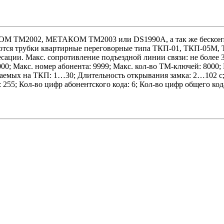
KOM TM2002, МЕТАКОМ TM2003 или DS1990A, а так же бескон
дуются трубки квартирные переговорные типа ТКП-01, ТКП-05
сации. Макс. сопротивление подъездной линии связи: не более 
0; Макс. номер абонента: 9999; Макс. кол-во ТМ-ключей: 8000;
аваемых на ТКП: 1…30; Длительность открывания замка: 2…102 с;
55; Кол-во цифр абонентского кода: 6; Кол-во цифр общего кода: