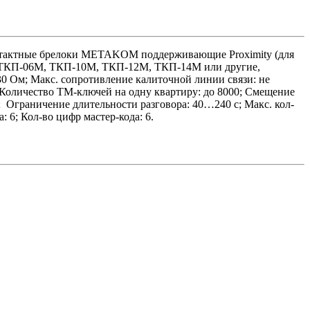
тактные брелоки METAKOM поддерживающие Proximity (для
М, ТКП-06М, ТКП-10М, ТКП-12М, ТКП-14М или другие,
30 Ом; Макс. сопротивление калиточной линии связи: не
 Количество ТМ-ключей на одну квартиру: до 8000; Смещение
 Ограничение длительности разговора: 40…240 с; Макс. кол-
 6; Кол-во цифр мастер-кода: 6.